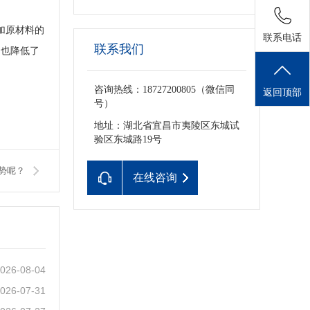
加原材料的
联系电话
联系我们
，也降低了
咨询热线：18727200805（微信同
返回顶部
号）
地址：湖北省宜昌市夷陵区东城试
验区东城路19号
势呢？
在线咨询
026-08-04
026-07-31