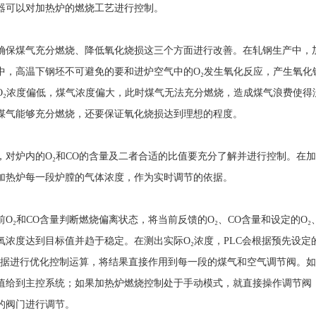
器可以对加热炉的燃烧工艺进行控制。
确保煤气充分燃烧、降低氧化烧损这三个方面进行改善。在轧钢生产中，
中，高温下钢坯不可避免的要和进炉空气中的O₂发生氧化反应，产生氧化
O₂浓度偏低，煤气浓度偏大，此时煤气无法充分燃烧，造成煤气浪费使得
煤气能够充分燃烧，还要保证氧化烧损达到理想的程度。
对炉内的O₂和CO的含量及二者合适的比值要充分了解并进行控制。在
加热炉每一段炉膛的气体浓度，作为实时调节的依据。
₂和CO含量判断燃烧偏离状态，将当前反馈的O₂、CO含量和设定的O₂
浓度达到目标值并趋于稳定。在测出实际O₂浓度，PLC会根据预先设定
数据进行优化控制运算，将结果直接作用到每一段的煤气和空气调节阀。
值给到主控系统；如果加热炉燃烧控制处于手动模式，就直接操作调节阀
的阀门进行调节。