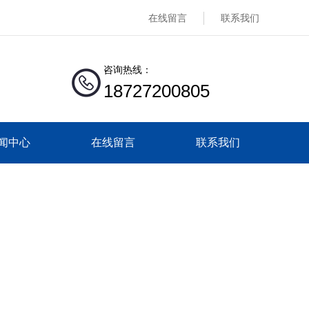
在线留言
联系我们
咨询热线：
18727200805
闻中心
在线留言
联系我们