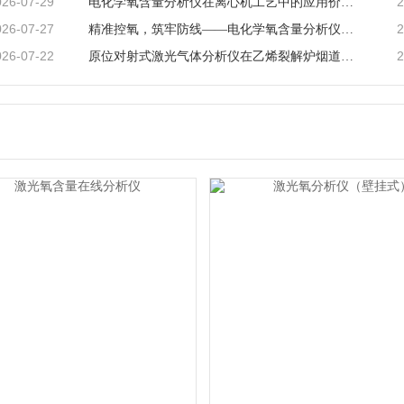
026-07-29
2
电化学氧含量分析仪在离心机工艺中的应用价值与产品解析
026-07-27
2
精准控氧，筑牢防线——电化学氧含量分析仪在反应釜工艺中的深度应用
026-07-22
2
原位对射式激光气体分析仪在乙烯裂解炉烟道CO检测中的应用