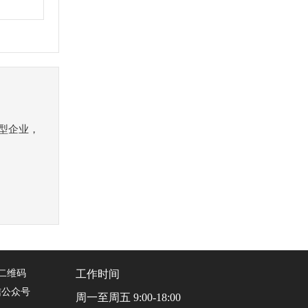
）
型企业，
工作时间
信公众号
周一至周五 9:00-18:00