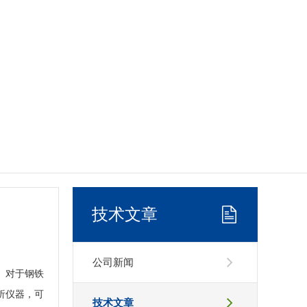
技术文章
公司新闻
。对于钢铁
析仪器，可
技术文章