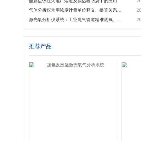
2
酸露点仪在火电厂烟道及换热器防腐中的应用
2
气体分析仪常用浓度计量单位释义、换算关系及适用场景说明
2
激光氧分析仪系统：工业尾气管道精准测氧、筑牢工艺安全防线
推荐产品