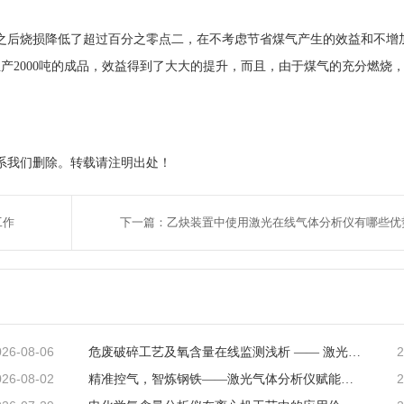
之后烧损降低了超过百分之零点二，在不考虑节省煤气产生的效益和不增
生产2000吨的成品，效益得到了大大的提升，而且，由于煤气的充分燃烧
系我们删除。转载请注明出处！
工作
下一篇：乙炔装置中使用激光在线气体分析仪有哪些优
026-08-06
2
危废破碎工艺及氧含量在线监测浅析 —— 激光气体分析仪在工艺安全中的应用
026-08-02
2
精准控气，智炼钢铁——激光气体分析仪赋能钢铁冶炼高效低碳生产