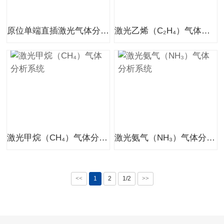
原位单端直插激光气体分析仪
激光乙烯（C₂H₄）气体分析系统
激光甲烷（CH₄）气体分析系统
激光氨气（NH₃）气体分析系统
<<
1
2
1/2
>>