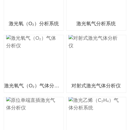
激光氧（O₂）分析系统
激光氧气分析系统
激光氧气（O₂）气体分析仪
对射式激光气体分析仪