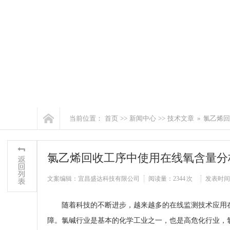
当前位置：
首页
>>
新闻中心
>>
技术文章
»
氯乙烯回
氯乙烯回收工序中使用在线氧含量分
文案编辑：宜昌盛达科技有限公司
阅读量：
2344 次
发表时间：20
随着科技的不断进步，越来越多的在线监测技术应用
障。氯碱行业是基本的化学工业之一，也是高危化行业，