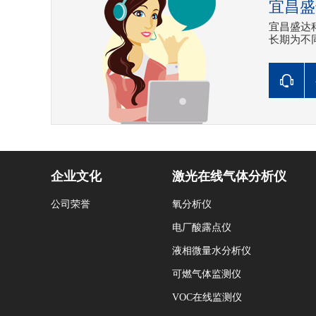
宜昌盛
宜昌盛达
长期为不
企业文化
激光在线气体分析仪
公司荣誉
氧分析仪
电厂酸露点仪
液相微量水分析仪
可燃气体监测仪
VOC在线监测仪