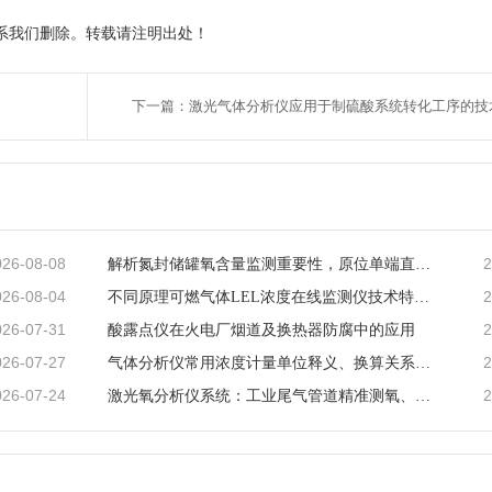
系我们删除。转载请注明出处！
下一篇：激光气体分析仪应用于制硫酸系统转化工序的技
026-08-08
2
解析氮封储罐氧含量监测重要性，原位单端直插激光气体分析仪的落地应用与工艺价值
026-08-04
2
不同原理可燃气体LEL浓度在线监测仪技术特点及工业选型指南
026-07-31
2
酸露点仪在火电厂烟道及换热器防腐中的应用
026-07-27
2
气体分析仪常用浓度计量单位释义、换算关系及适用场景说明
026-07-24
2
激光氧分析仪系统：工业尾气管道精准测氧、筑牢工艺安全防线