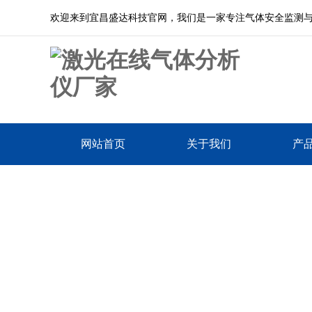
欢迎来到宜昌盛达科技官网，我们是一家专注气体安全监测
网站首页
关于我们
产