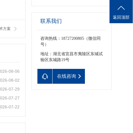
返回顶部
联系我们
术方案
咨询热线：18727200805（微信同
号）
地址：湖北省宜昌市夷陵区东城试
验区东城路19号
026-08-06
在线咨询
026-08-02
026-07-29
026-07-27
026-07-22