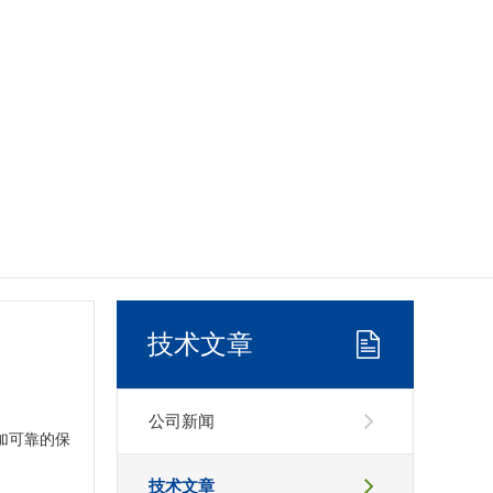
技术文章
公司新闻
加可靠的保
技术文章