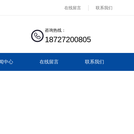
在线留言
联系我们
咨询热线：
18727200805
闻中心
在线留言
联系我们