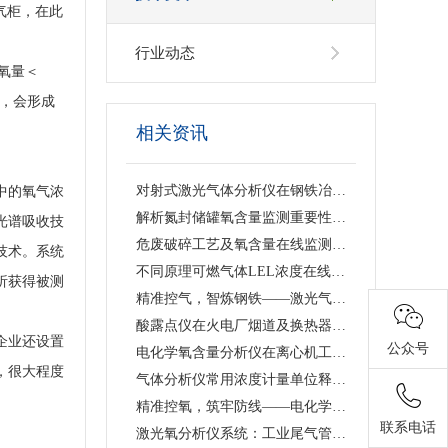
气柜，在此
行业动态
含氧量＜
，会形成
相关资讯
对射式激光气体分析仪在钢铁冶金行业的应用与行业价值
中的氧气浓
解析氮封储罐氧含量监测重要性，原位单端直插激光气体分析仪的落地应用与工艺价值
光谱吸收技
危废破碎工艺及氧含量在线监测浅析 —— 激光气体分析仪在工艺安全中的应用
技术。系统
不同原理可燃气体LEL浓度在线监测仪技术特点及工业选型指南
析获得被测
精准控气，智炼钢铁——激光气体分析仪赋能钢铁冶炼高效低碳生产
酸露点仪在火电厂烟道及换热器防腐中的应用
企业还设置
公众号
电化学氧含量分析仪在离心机工艺中的应用价值与产品解析
，很大程度
气体分析仪常用浓度计量单位释义、换算关系及适用场景说明
精准控氧，筑牢防线——电化学氧含量分析仪在反应釜工艺中的深度应用
联系电话
激光氧分析仪系统：工业尾气管道精准测氧、筑牢工艺安全防线