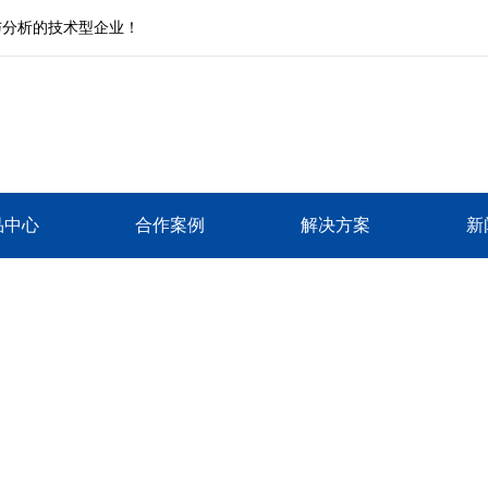
与分析的技术型企业！
品中心
合作案例
解决方案
新