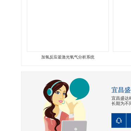
加氢反应釜激光氧气分析系统
宜昌盛
宜昌盛达
长期为不