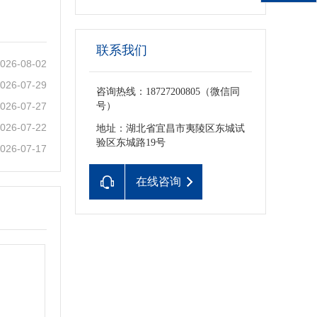
联系我们
026-08-02
026-07-29
咨询热线：18727200805（微信同
026-07-27
号）
026-07-22
地址：湖北省宜昌市夷陵区东城试
验区东城路19号
026-07-17
在线咨询