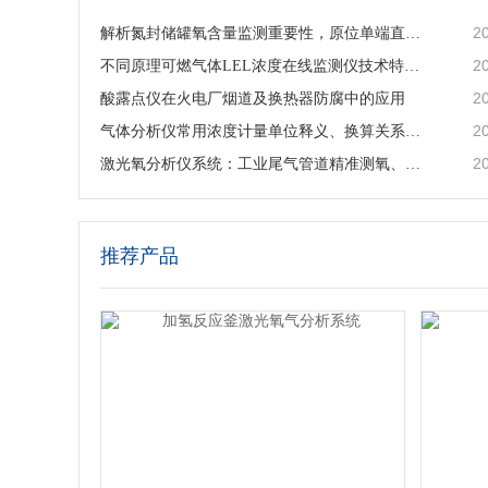
2
解析氮封储罐氧含量监测重要性，原位单端直插激光气体分析仪的落地应用与工艺价值
2
不同原理可燃气体LEL浓度在线监测仪技术特点及工业选型指南
2
酸露点仪在火电厂烟道及换热器防腐中的应用
2
气体分析仪常用浓度计量单位释义、换算关系及适用场景说明
2
激光氧分析仪系统：工业尾气管道精准测氧、筑牢工艺安全防线
推荐产品