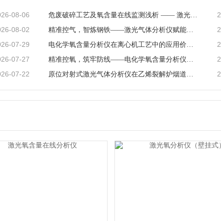
026-08-06
2
危废破碎工艺及氧含量在线监测浅析 —— 激光气体分析仪在工艺安全中的应用
026-08-02
2
精准控气，智炼钢铁——激光气体分析仪赋能钢铁冶炼高效低碳生产
026-07-29
2
电化学氧含量分析仪在离心机工艺中的应用价值与产品解析
026-07-27
2
精准控氧，筑牢防线——电化学氧含量分析仪在反应釜工艺中的深度应用
026-07-22
2
原位对射式激光气体分析仪在乙烯裂解炉烟道CO检测中的应用