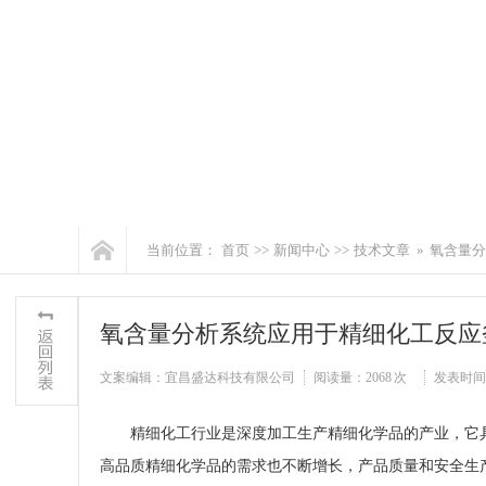
当前位置：
首页
>>
新闻中心
>>
技术文章
»
氧含量分
氧含量分析系统应用于精细化工反应
文案编辑：宜昌盛达科技有限公司
阅读量：
2068 次
发表时间：20
精细化工行业是深度加工生产精细化学品的产业，它
高品质精细化学品的需求也不断增长，产品质量和安全生