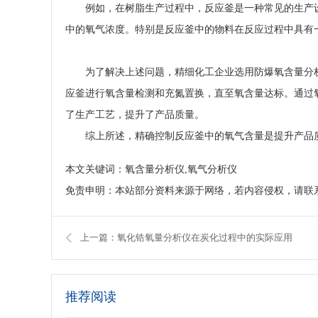
例如，在树脂生产过程中，反应釜是一种常见的生产
中的氧气浓度。特别是反应釜中的物料在反应过程中具有
为了解决上述问题，精细化工企业选用防爆氧含量分
应釜进行氧含量检测和充氮置换，直至氧含量达标。通过
了生产工艺，提升了产品质量。
综上所述，精确控制反应釜中的氧气含量是提升产品
本文关键词：氧含量分析仪,氧气分析仪
免责申明：本站部分资料来源于网络，若内容侵权，请联
上一篇：氧化锆氧量分析仪在炭化过程中的实际应用
推荐阅读