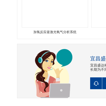
加氢反应釜激光氧气分析系统
宜昌盛
宜昌盛达
长期为不