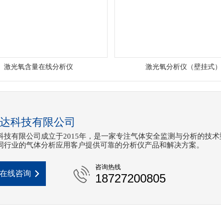
激光氧含量在线分析仪
激光氧分析仪（壁挂式
达科技有限公司
科技有限公司成立于2015年，是一家专注气体安全监测与分析的技术
同行业的气体分析应用客户提供可靠的分析仪产品和解决方案。
咨询热线
在线咨询
18727200805