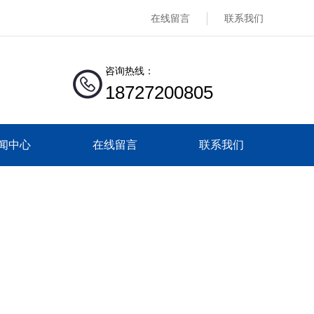
在线留言
联系我们
咨询热线：
18727200805
闻中心
在线留言
联系我们