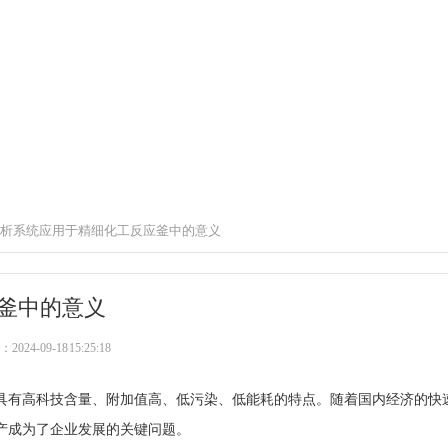
析系统应用于精细化工反应釜中的意义
釜中的意义
24-09-18 15:25:18
具有高科技含量、附加值高、低污染、低能耗的特点。随着国内经济的快
产成为了企业发展的关键问题。