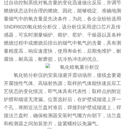
过自动控制系统对氧含量的变化迅速做出反应，并调节
燃烧状态达到合理的燃烧。因此，能够稳定、准确地测
量烟气中的氧含量是先决条件，为此，各企业纷纷选用
SNDR6020氧化锆分析仪，该分析仪采用进口芯片及传
感器，可实时测量锅炉、熔炉、窑炉、干燥器以及各种
燃烧过程中或燃烧后排出的烟气中氧气的含量，具有测
量精度高，响应速度快，使用寿命长，后期免维护，耐
腐蚀，耐高温，耐磨损，抗冷热冲击的优点。
氧化锆分析仪的安装须避开震动场所，接线盒要避
开腐蚀性气体、高辐射热源；取样的气体能快速反应工
艺状态的变化情况，即气体具有代表性；取样点的附近
炉膛和烟道无泄漏。位置选好后，在炉壁或烟道上开一
个孔，将附近法兰盘对准后，焊接到炉壁或烟道上，焊
接法兰盘时，确保检测器安装时气嘴方向朝下，法兰盘
和检测器之间加装垫片，旋紧螺栓以免漏气。