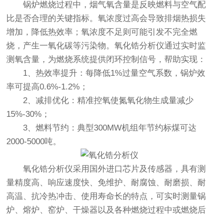
锅炉燃烧过程中，烟气氧含量是反映燃料与空气配
比是否合理的关键指标。氧浓度过高会导致排烟热损失
增加，降低热效率；氧浓度不足则可能引发不完全燃
烧，产生一氧化碳等污染物。氧化锆分析仪通过实时监
测氧含量，为燃烧系统提供闭环控制信号，帮助实现：
1、热效率提升：每降低1%过量空气系数，锅炉效
率可提高0.6%-1.2%；
2、减排优化：精准控氧使氮氧化物生成量减少
15%-30%；
3、燃料节约：典型300MW机组年节约标煤可达
2000-5000吨。
氧化锆分析仪
采用国外进口芯片及传感器，具有测
量精度高、响应速度快、免维护、耐腐蚀、耐磨损、耐
高温、抗冷热冲击、使用寿命长的特点，可实时测量锅
炉、熔炉、窑炉、干燥器以及各种燃烧过程中或燃烧后