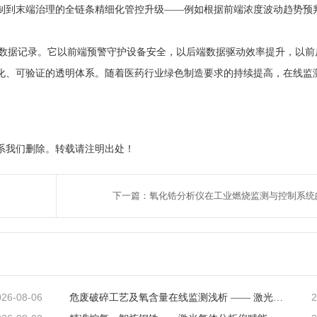
制到末端治理的全链条精细化管控升级——例如根据前端浓度波动趋势预
数据记录。它以前端预警守护设备安全，以后端数据驱动效率提升，以前
化、可验证的透明体系。随着医药行业绿色制造要求的持续提高，在线监
系我们删除。转载请注明出处！
下一篇：氧化锆分析仪在工业燃烧监测与控制系统
026-08-06
2
危废破碎工艺及氧含量在线监测浅析 —— 激光气体分析仪在工艺安全中的应用