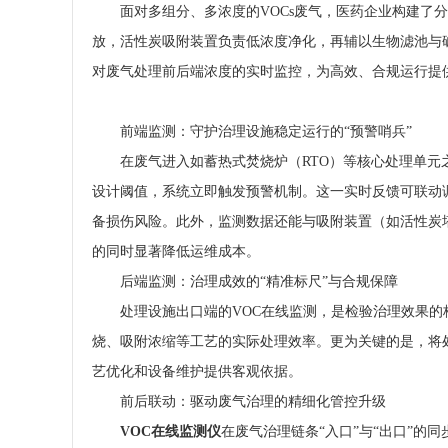
面对多组分、多浓度的VOCs废气，医药企业构建了
放，活性炭吸附装置负责低浓度净化，再辅以生物滤池与
对废气处理前后端浓度的实时监控，为高效、合规运行提
前端监测：守护治理设施稳定运行的“预警哨兵”
在废气进入如蓄热式焚烧炉（RTO）等核心处理单元
设计阈值，系统立即触发预警机制。这一实时反馈可联动
备损伤风险。此外，监测数据还能与吸附装置（如活性炭
的同时显著降低运维成本。
后端监测：治理成效的“精准标尺”与合规保障
处理设施出口端的VOC在线监测，是检验治理效果的
烧、吸附浓缩等工艺的实际处理效率。更为关键的是，将
艺优化和设备维护提供客观依据。
前后联动：驱动废气治理的精细化管控升级
VOC在线监测仪
在废气治理链条“入口”与“出口”