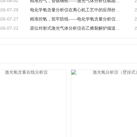
026-08-02
2
精准控气，智炼钢铁——激光气体分析仪赋能钢铁冶炼高效低碳生产
026-07-29
2
电化学氧含量分析仪在离心机工艺中的应用价值与产品解析
026-07-27
2
精准控氧，筑牢防线——电化学氧含量分析仪在反应釜工艺中的深度应用
026-07-22
2
原位对射式激光气体分析仪在乙烯裂解炉烟道CO检测中的应用