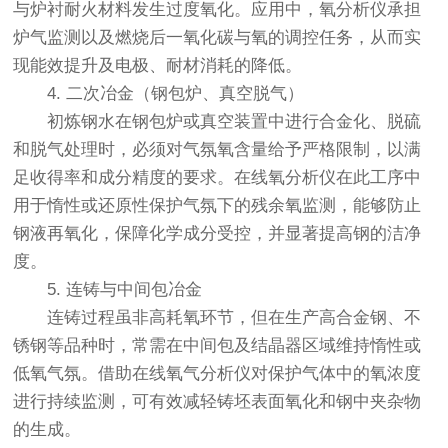
与炉衬耐火材料发生过度氧化。应用中，氧分析仪承担
炉气监测以及燃烧后一氧化碳与氧的调控任务，从而实
现能效提升及电极、耐材消耗的降低。
4. 二次冶金（钢包炉、真空脱气）
初炼钢水在钢包炉或真空装置中进行合金化、脱硫
和脱气处理时，必须对气氛氧含量给予严格限制，以满
足收得率和成分精度的要求。在线氧分析仪在此工序中
用于惰性或还原性保护气氛下的残余氧监测，能够防止
钢液再氧化，保障化学成分受控，并显著提高钢的洁净
度。
5. 连铸与中间包冶金
连铸过程虽非高耗氧环节，但在生产高合金钢、不
锈钢等品种时，常需在中间包及结晶器区域维持惰性或
低氧气氛。借助在线氧气分析仪对保护气体中的氧浓度
进行持续监测，可有效减轻铸坯表面氧化和钢中夹杂物
的生成。