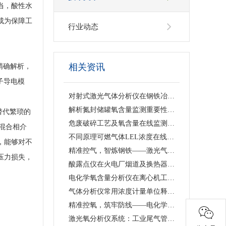
当，酸性水
成为保障工
行业动态
相关资讯
精确解析，
子导电模
对射式激光气体分析仪在钢铁冶金行业的应用与行业价值
解析氮封储罐氧含量监测重要性，原位单端直插激光气体分析仪的落地应用与工艺价值
替代繁琐的
危废破碎工艺及氧含量在线监测浅析 —— 激光气体分析仪在工艺安全中的应用
混合相介
不同原理可燃气体LEL浓度在线监测仪技术特点及工业选型指南
，能够对不
精准控气，智炼钢铁——激光气体分析仪赋能钢铁冶炼高效低碳生产
压力损失，
酸露点仪在火电厂烟道及换热器防腐中的应用
电化学氧含量分析仪在离心机工艺中的应用价值与产品解析
气体分析仪常用浓度计量单位释义、换算关系及适用场景说明
精准控氧，筑牢防线——电化学氧含量分析仪在反应釜工艺中的深度应用
激光氧分析仪系统：工业尾气管道精准测氧、筑牢工艺安全防线