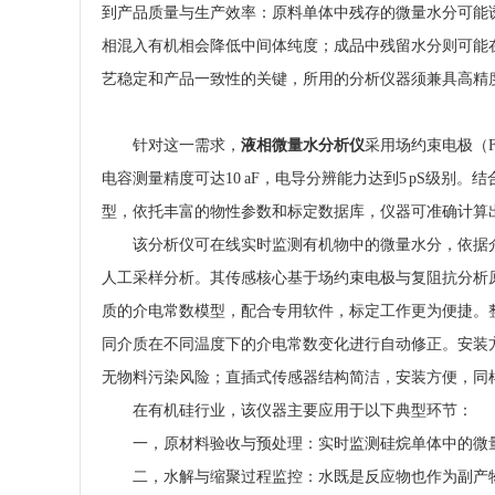
到产品质量与生产效率：原料单体中残存的微量水分可能
相混入有机相会降低中间体纯度；成品中残留水分则可能
艺稳定和产品一致性的关键，所用的分析仪器须兼具高精
针对这一需求，
液相微量水分析仪
采用场约束电极（
电容测量精度可达10 aF，电导分辨能力达到5 pS级
型，依托丰富的物性参数和标定数据库，仪器可准确计算
该分析仪可在线实时监测有机物中的微量水分，依据
人工采样分析。其传感核心基于场约束电极与复阻抗分析原
质的介电常数模型，配合专用软件，标定工作更为便捷。
同介质在不同温度下的介电常数变化进行自动修正。安装
无物料污染风险；直插式传感器结构简洁，安装方便，同
在有机硅行业，该仪器主要应用于以下典型环节：
一，原材料验收与预处理：实时监测硅烷单体中的微
二，水解与缩聚过程监控：水既是反应物也作为副产