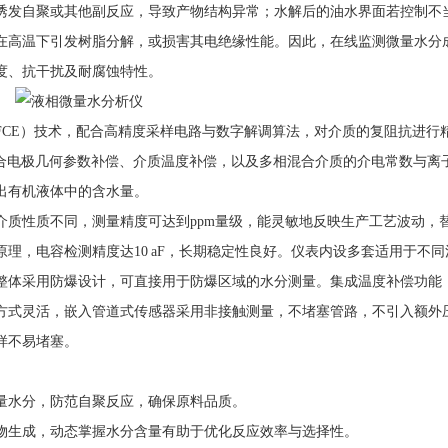
诱发自聚或其他副反应，导致产物结构异常；水解后的油水界面若控制不
在高温下引发树脂分解，或损害其电绝缘性能。因此，在线监测微量水分
度、抗干扰及耐腐蚀特性。
FCE）技术，配合高精度采样电路与数字解调算法，对介质的复阻抗进行
别。结合电极几何参数补偿、介质温度补偿，以及多相混合介质的介电常数与离
出有机液体中的含水量。
介质性质不同，测量精度可达到ppm量级，能灵敏地反映生产工艺波动，
理，电容检测精度达10 aF，长期稳定性良好。仪表内设多套适用于不同
整体采用防爆设计，可直接用于防爆区域的水分测量。集成温度补偿功能
方式灵活，嵌入管道式传感器采用非接触测量，不堵塞管路，不引入额外
样不易堵塞。
量水分，防范自聚反应，确保原料品质。
物生成，动态掌握水分含量有助于优化反应效率与选择性。