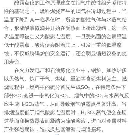
酸露点仪的工作原理建立在烟气中酸性组分凝结特
性的基础之上。燃料燃烧产生的烟气在冷却过程中，当
温度下降到某一临界值时，所含的酸性气体与水蒸气结
合，形成酸液微滴并开始在受热面上析出凝结，这一临
界温度即被定义为酸露点温度。一旦受热面的金属壁温
低于酸露点，酸液便会附着其上，引发严重的低温腐
蚀，不仅威胁锅炉的安全运行，还会明显缩短设备的使
用寿命。
在火力发电厂和石油炼化企业中，锅炉、加热炉多
以天然气、炼厂干气、燃煤、重油等含硫燃料为主。燃
烧过程中，燃料中的硫分首先生成SO₂，在特定条件下
部分SO₂会进一步氧化为SO₃。烟气中的SO₃与水蒸气反
应生成H₂SO₄蒸气，从而导致烟气酸露点显著升高。当
排烟温度低于烟气酸露点温度时，H₂SO₄蒸气便会在烟
道壁面和换热器表面凝结为硫酸溶液，进而对金属材料
产生强烈腐蚀，造成换热器泄漏与烟道损坏。