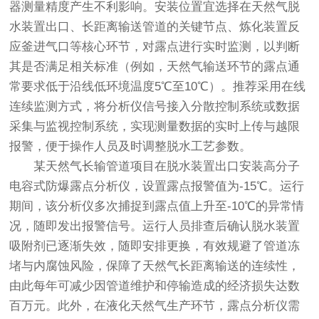
器测量精度产生不利影响。安装位置宜选择在天然气脱
水装置出口、长距离输送管道的关键节点、炼化装置反
应釜进气口等核心环节，对露点进行实时监测，以判断
其是否满足相关标准（例如，天然气输送环节的露点通
常要求低于沿线低环境温度5℃至10℃）。推荐采用在线
连续监测方式，将分析仪信号接入分散控制系统或数据
采集与监视控制系统，实现测量数据的实时上传与越限
报警，便于操作人员及时调整脱水工艺参数。
某天然气长输管道项目在脱水装置出口安装高分子
电容式防爆露点分析仪，设置露点报警值为-15℃。运行
期间，该分析仪多次捕捉到露点值上升至-10℃的异常情
况，随即发出报警信号。运行人员排查后确认脱水装置
吸附剂已逐渐失效，随即安排更换，有效规避了管道冻
堵与内腐蚀风险，保障了天然气长距离输送的连续性，
由此每年可减少因管道维护和停输造成的经济损失达数
百万元。此外，在液化天然气生产环节，露点分析仪需