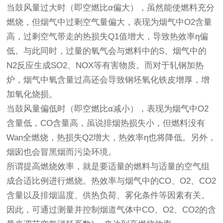
当鼓风量过大时（即空燃比α偏大），虽然能使燃料充分
燃烧，但烟气中过剩空气量偏大，表现为烟气中O2含量
高，过剩空气带走的热损失Q1值增大，导致热效率η偏
低。与此同时，过量的氧气会与燃料中的S、烟气中的
N2反应生成SO2、NOX等有害物质。而对于轧钢加热
炉，烟气中氧含量过高还会导致钢坯氧化铁皮增厚，增
加氧化烧损。
当鼓风量偏低时（即空燃比α减小），表现为烟气中O2
含量低，CO含量高，虽说排烟热损失小，但燃料没有
Wan全燃烧，热损失Q2增大，热效率η也将降低。另外，
烟囱也会冒黑烟而污染环境。
所谓提高燃烧效率，就是要适量的燃料与适量的空气组
成合适比例进行燃烧。热效率与烟气中的CO、O2、CO2
含量以及排烟温度、供热负荷、雾化条件等因素有关。
因此，可通过测量并控制烟道气体中CO、O2、CO2的含