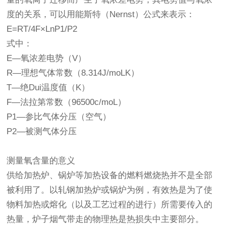
度的关系，可以用能斯特（Nernst）公式来表示：
E=RT/4F×LnP1/P2
式中：
E—氧浓差电势（V）
R—理想气体常数（8.314J/moLK）
T—绝Dui温度值（K）
F—法拉第常数（96500c/moL）
P1—参比气体分压（空气）
P2—被测气体分压
测量氧含量的意义
供给加热炉、锅炉等加热设备的燃料燃烧热并不是全部
被利用了。以轧钢加热炉或锅炉为例，有效热是为了使
物料加热或熔化（以及工艺过程的进行）所需要传入的
热量，炉子烟气带走的物理热是热损失中主要部分。