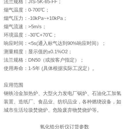
法兰规格：JIS-5K-65-FF；
烟气温度：0-700℃；
烟气压力：-10kPa~+10kPa；
烟气流速：>5m/s；
环境温度：-30℃+70℃；
响应时间：<5s(通入标气达到90%响应时间）；
测量精度：显示值的±0.1%O2；
法兰规格：DN50（或按客户指定）；
使用寿命：1-5年 (具体根据实际工况定）。
应用范围
钢铁冶金加热炉、大型火力发电厂锅炉、石油化工加氢
装置、造纸厂、食品业、纺织品业，各种燃绕设备，如
城市生活垃圾焚烧炉、危险废弃物焚烧炉等。
氧化锆分析仪订货参数