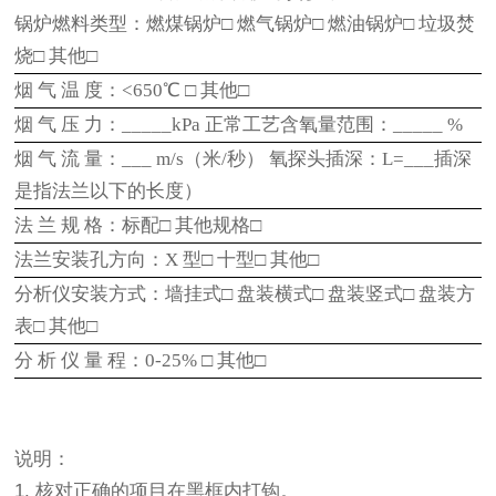
锅炉燃料类型：燃煤锅炉□ 燃气锅炉□ 燃油锅炉□ 垃圾焚
烧□ 其他□
烟 气 温 度：<650℃ □ 其他□
烟 气 压 力：_____kPa 正常工艺含氧量范围：_____ %
烟 气 流 量：___ m/s（米/秒） 氧探头插深：L=___插深
是指法兰以下的长度）
法 兰 规 格：标配□ 其他规格□
法兰安装孔方向：X 型□ 十型□ 其他□
分析仪安装方式：墙挂式□ 盘装横式□ 盘装竖式□ 盘装方
表□ 其他□
分 析 仪 量 程：0-25% □ 其他□
说明：
1. 核对正确的项目在黑框内打钩。