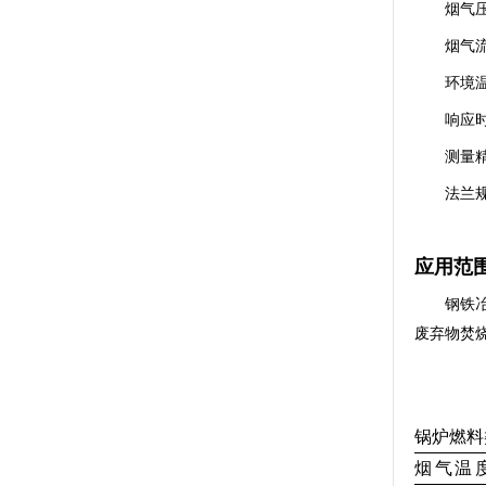
烟气压力
烟气流
环境温
响应时
测量精
法兰
应用范
钢铁
废弃物焚
锅炉燃料
烟 气 温 