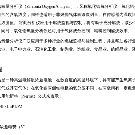
氧量分析仪（Zirconia Oxygen Analyzer），又称氧化锆氧分
烟气的含氧浓度，同样也适用于非燃烧气体氧浓度测量。在传感器内温度
浓度值。 将此分析仪应用于燃烧监视与控制，将有助于充分燃烧，减少 CO
。同时，氧化锆氧量分析仪还可用于气体成分控制，精确控制燃烧效率。
锆氧量分析仪广泛应用于多种行业的燃烧监视与控制过程，并且帮助各行
铁业、电子电力业、石油化工业、制陶业、造纸业、食品业、纺织品业，
理
锆是一种高温电解质浓差电池，在数百度的高温环境下，具有能产生氧离
空气或其它气体）在氧化锆两侧铂电极的氧分压不同，在两极间有一定数
用能斯特（Nernst）公式来表示：
4F×LnP1/P2
：
氧浓差电势（V）