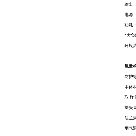
输出：
电源：1
功耗：
*大负
环境温
氧量
防护等
本体材
取 样
探头直
法兰规
烟气温