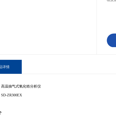
品详情
：高温抽气式氧化锆分析仪
D-ZR300EX
介