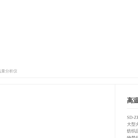
氧量分析仪
高
SD
大型
纺织
物焚