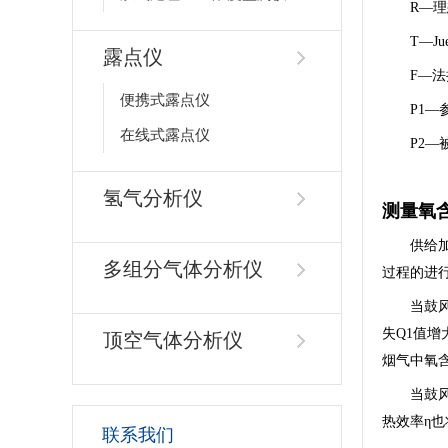
R—理
T—J
露点仪
F—法
便携式露点仪
P1
在线式露点仪
P2—
氢气分析仪
测量氧
供给
多组分气体分析仪
过程的进
当鼓
失Q1值增
顶空气体分析仪
烟气中氧
当鼓
热效率η
联系我们