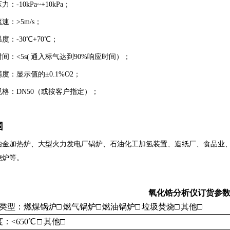
：-10kPa~+10kPa；
速：>5m/s；
度：-30℃+70℃；
间：<5s( 通入标气达到90%响应时间）；
度：显示值的±0.1%O2；
规格：DN50（或按客户指定）；
围
冶金加热炉、大型火力发电厂锅炉、石油化工加氢装置、造纸厂、食品业
烧炉等。
氧化锆分析仪订货参
类型：燃煤锅炉□ 燃气锅炉□ 燃油锅炉□ 垃圾焚烧□ 其他□
度：<650℃ □ 其他□