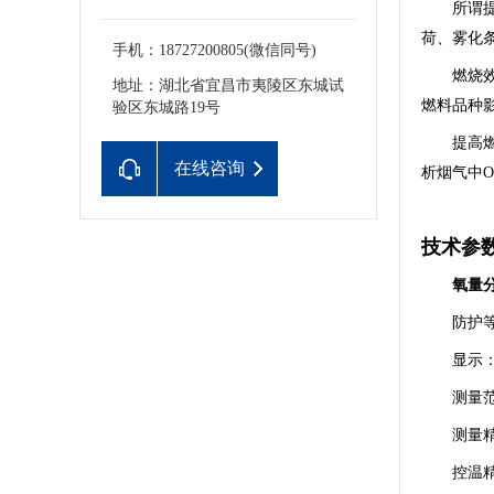
所谓
荷、雾化条
手机：18727200805(微信同号)
燃烧
地址：湖北省宜昌市夷陵区东城试
燃料品种影
验区东城路19号
提高
在线咨询
析烟气中
技术参
氧量
防护等
显示
测量范
测量精
控温精