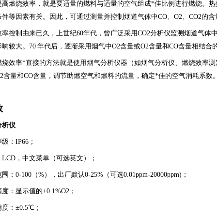
提高燃烧效率，就是要适量的燃料与适量的空气组成*佳比例进行燃烧。热效
件等因素有关。因此，可通过测量并控制烟道气体中CO、O2、CO2的
效率控制由来已久，上世纪60年代，曾广泛采用CO2分析仪监测烟道气体中
响较大。70 年代后，逐渐采用烟气中O2含量或O2含量和CO含量相结
燃烧效率*直接的方法就是使用烟气分析仪器（如烟气分析仪、燃烧效率测
O2含量和CO含量，调节助燃空气和燃料的流量，确定*佳的空气消耗系数
数
分析仪
级：IP66；
：LCD，中文菜单（可选英文）；
围：0-100（
%
），出厂默认0-25%（可选0.01ppm-20000ppm)；
度：显示值的±0.1%O2；
度：±0.5℃；