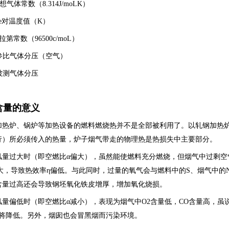
想气体常数（8.314J/moLK）
ue对温度值（K）
拉第常数（96500c/moL）
—参比气体分压（空气）
被测气体分压
含量的意义
加热炉、锅炉等加热设备的燃料燃烧热并不是全部被利用了。以轧钢加热
行）所必须传入的热量，炉子烟气带走的物理热是热损失中主要部分。
风量过大时（即空燃比α偏大），虽然能使燃料充分燃烧，但烟气中过剩空
大，导致热效率η偏低。与此同时，过量的氧气会与燃料中的S、烟气中的N
含量过高还会导致钢坯氧化铁皮增厚，增加氧化烧损。
风量偏低时（即空燃比α减小），表现为烟气中O2含量低，CO含量高，虽
也将降低。另外，烟囱也会冒黑烟而污染环境。