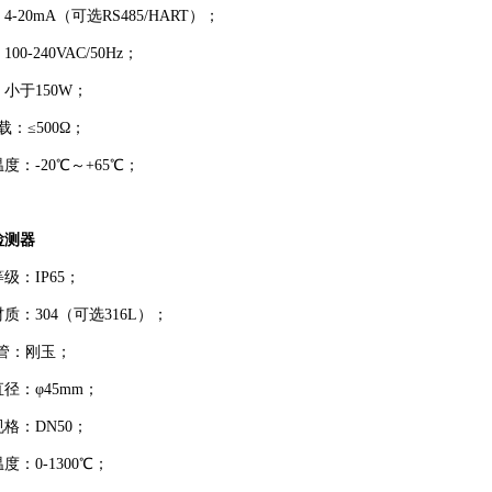
4-20mA（可选RS485/HART）；
00-240VAC/50Hz；
小于150W；
载：≤500Ω；
度：-20℃～+65℃；
检测器
级：IP65；
质：304（可选316L）；
 管：刚玉；
径：φ45mm；
格：DN50；
度：0-1300℃；