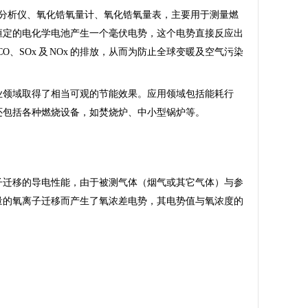
析仪、氧化锆分析仪、氧化锆氧量计、氧化锆氧量表，主要用于测量燃
恒定的电化学电池产生一个毫伏电势，这个电势直接反应出
、SOx 及 NOx 的排放，从而为防止全球变暖及空气污染
业领域取得了相当可观的节能效果。应用领域包括能耗行
还包括各种燃烧设备，如焚烧炉、中小型锅炉等。
子迁移的导电性能，由于被测气体（烟气或其它气体）与参
量的氧离子迁移而产生了氧浓差电势，其电势值与氧浓度的