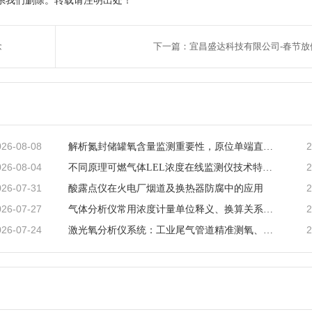
系我们删除。转载请注明出处！
念
下一篇：宜昌盛达科技有限公司-春节放
026-08-08
2
解析氮封储罐氧含量监测重要性，原位单端直插激光气体分析仪的落地应用与工艺价值
026-08-04
2
不同原理可燃气体LEL浓度在线监测仪技术特点及工业选型指南
026-07-31
2
酸露点仪在火电厂烟道及换热器防腐中的应用
026-07-27
2
气体分析仪常用浓度计量单位释义、换算关系及适用场景说明
026-07-24
2
激光氧分析仪系统：工业尾气管道精准测氧、筑牢工艺安全防线