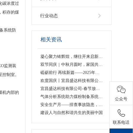
化碳浓度过
，积存的煤
行业动态
备系统防
相关资讯
凝心聚力铸辉煌，继往开来启新程——宜昌盛达科技有限公司2025年度回顾
双节同庆｜中秋月圆时，家国共团圆-宜昌盛达科技有限公司“十一”放假通知
O监测装
砥砺前行 再续新篇——2025年宜昌盛达科技有限公司春节放假通知！
至控制室。
欢度国庆丨宜昌盛达科技有限公司国庆放假通知
宜昌盛达科技有限公司-春节放假通知
煤机内部的
气体分析系统助力煤粉制备系统防火防爆安全生产
公众号
安全生产月——排查事故隐患，树牢安全发展理念
建设人与自然和谐共生的美丽中国
联系电话